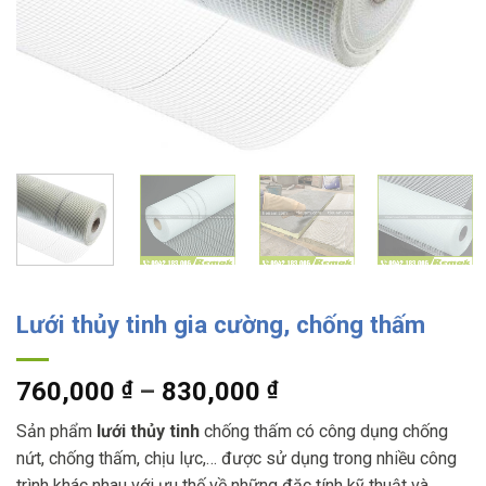
Lưới thủy tinh gia cường, chống thấm
Khoảng
760,000
₫
–
830,000
₫
giá:
Sản phẩm
lưới thủy tinh
chống thấm có công dụng chống
từ
nứt, chống thấm, chịu lực,… được sử dụng trong nhiều công
760,000 ₫
trình khác nhau với ưu thế về những đặc tính kỹ thuật và