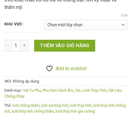
đến
thẩm mỹ.
830,000 ₫
XÓA
KHU VỰC:
Lưới thủy tinh gia cường, chống thấm số lượng
THÊM VÀO GIỎ HÀNG
Add to wishlist
SKU:
Không áp dụng
Danh mục:
Vật Tư Phụ
,
Phụ Kiện Cách Âm
,
Vải, Lưới Thủy Tinh
,
Vật Liệu
Chống Cháy
Thẻ:
lưới chống thấm
,
lưới sợi thủy tinh
,
lưới thủy tinh
,
lưới thủy tinh chống
nứt
,
lưới thủy tinh chống thấm
,
lưới thủy tinh gia cường