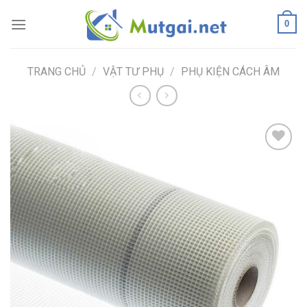
Skip
0
to
content
TRANG CHỦ
/
VẬT TƯ PHỤ
/
PHỤ KIỆN CÁCH ÂM
Add to
wishlist