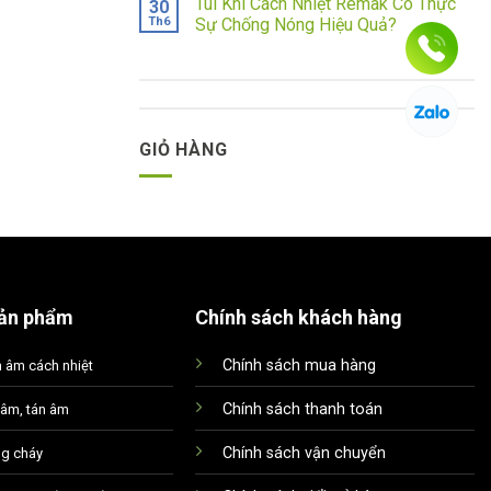
Túi Khí Cách Nhiệt Remak Có Thực
30
Th6
Sự Chống Nóng Hiệu Quả?
GIỎ HÀNG
ản phẩm
Chính sách khách hàng
Chính sách mua hàng
h âm cách nhiệt
Chính sách thanh toán
u âm, tán âm
Xin chào! Em là chuyên
viên tư vấn của Remak
Chính sách vận chuyển
ng cháy