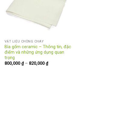
VẬT LIỆU CHỐNG CHÁY
Bìa gốm ceramic – Thông tin, đặc
điểm và những ứng dụng quan
trọng
Khoảng
800,000
₫
–
820,000
₫
giá:
từ
800,000 ₫
đến
820,000 ₫