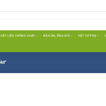
VẬT LIỆU CHỐNG CHÁY
BẢO ÔN, ỐNG GIÓ
VẬT TƯ PHỤ
ỐM”