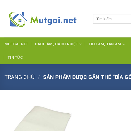
Skip
to
Tìm
content
kiếm:
MUTGAI.NET
CÁCH ÂM, CÁCH NHIỆT
TIÊU ÂM, TÁN ÂM
TIN TỨC
TRANG CHỦ
/
SẢN PHẨM ĐƯỢC GẮN THẺ “BÌA G
Add to
wishlist