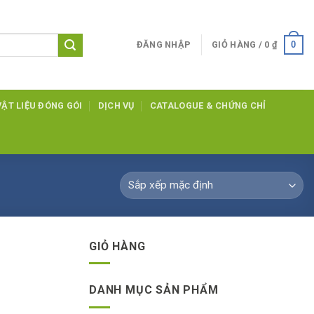
0
ĐĂNG NHẬP
GIỎ HÀNG /
0
₫
VẬT LIỆU ĐÓNG GÓI
DỊCH VỤ
CATALOGUE & CHỨNG CHỈ
GIỎ HÀNG
DANH MỤC SẢN PHẨM