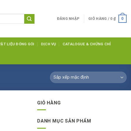
0
ĐĂNG NHẬP
GIỎ HÀNG /
0
₫
VẬT LIỆU ĐÓNG GÓI
DỊCH VỤ
CATALOGUE & CHỨNG CHỈ
GIỎ HÀNG
DANH MỤC SẢN PHẨM