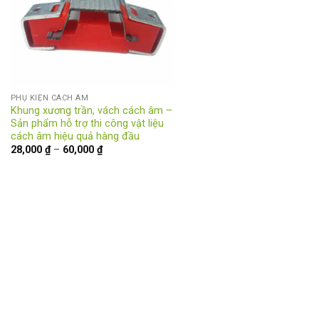
PHỤ KIỆN CÁCH ÂM
Khung xương trần, vách cách âm –
Sản phẩm hỗ trợ thi công vật liệu
cách âm hiệu quả hàng đầu
Khoảng
28,000
₫
–
60,000
₫
giá:
từ
28,000 ₫
đến
60,000 ₫