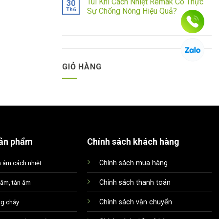
Túi Khí Cách Nhiệt Remak Có Thực
30
Th6
Sự Chống Nóng Hiệu Quả?
GIỎ HÀNG
ản phẩm
Chính sách khách hàng
Chính sách mua hàng
h âm cách nhiệt
Chính sách thanh toán
u âm, tán âm
Xin chào! Em là chuyên
viên tư vấn của Remak
Chính sách vận chuyển
ng cháy