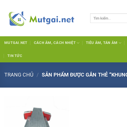
Skip
to
Tìm
content
kiếm:
MUTGAI.NET
CÁCH ÂM, CÁCH NHIỆT
TIÊU ÂM, TÁN ÂM
TIN TỨC
TRANG CHỦ
/
SẢN PHẨM ĐƯỢC GẮN THẺ “KHUN
Add to
wishlist