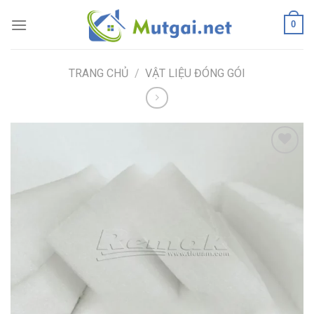
Skip
0
to
content
TRANG CHỦ
/
VẬT LIỆU ĐÓNG GÓI
Add to
wishlist