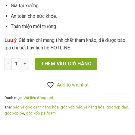
Giá tại xưởng.
An toàn cho sức khỏe.
Thân thiện môi trường.
Lưu ý
: Giá trên chỉ mang tính chất tham khảo, để được báo
giá chi tiết hãy liên hệ HOTLINE.
Góc xốp PE bảo vệ mọi loại hàng hóa số lượng
THÊM VÀO GIỎ HÀNG
Add to wishlist
Danh mục:
Vật liệu đóng gói
Thẻ:
bảo vệ góc cạnh hàng hóa
,
góc xốp bảo vệ hàng hóa
,
góc xốp dẻo
,
góc xốp pe
,
góc xốp pe foam