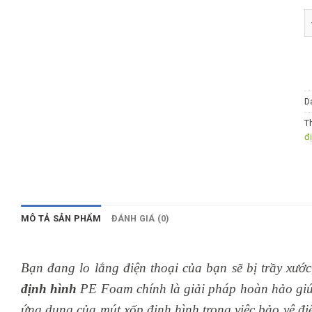
M
D
T
đ
MÔ TẢ SẢN PHẨM
ĐÁNH GIÁ (0)
Bạn đang lo lắng điện thoại của bạn sẽ bị trầy xướ
định hình
PE Foam chính là giải pháp hoàn hảo giúp
ứng dụng của mút xốp định hình trong việc bảo vệ đ