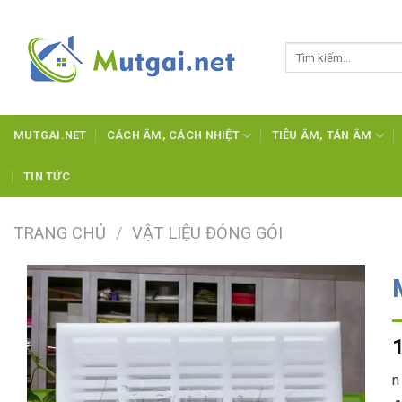
Skip
to
Tìm
content
kiếm:
MUTGAI.NET
CÁCH ÂM, CÁCH NHIỆT
TIÊU ÂM, TÁN ÂM
TIN TỨC
TRANG CHỦ
/
VẬT LIỆU ĐÓNG GÓI
Add to
wishlist
n