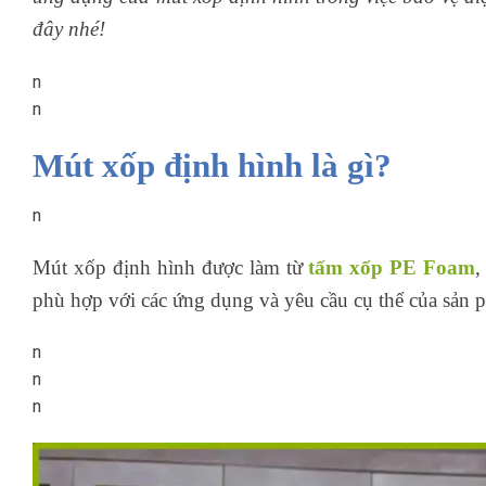
đây nhé!
n
n
Mút xốp định hình là gì?
n
Mút xốp định hình được làm từ
tấm xốp PE Foam
,
phù hợp với các ứng dụng và yêu cầu cụ thể của sản 
n
n
n