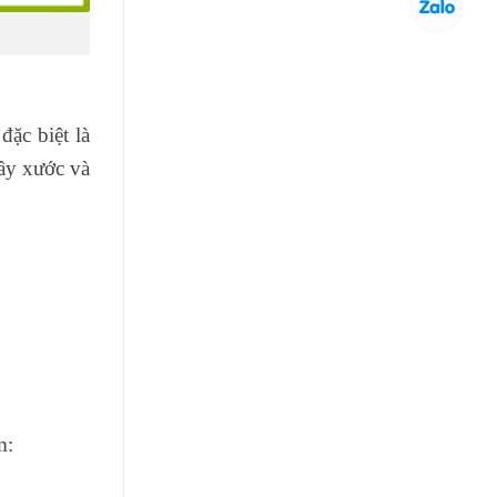
đặc biệt là
rầy xước và
m: