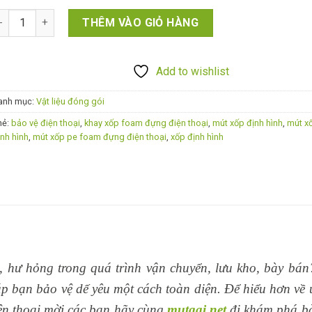
út xốp định hình đựng điện thoại số lượng
THÊM VÀO GIỎ HÀNG
Add to wishlist
anh mục:
Vật liệu đóng gói
hẻ:
bảo vệ điện thoại
,
khay xốp foam đựng điện thoại
,
mút xốp định hình
,
mút x
ịnh hình
,
mút xốp pe foam đựng điện thoại
,
xốp định hình
c, hư hỏng trong quá trình vận chuyển, lưu kho, bày bá
 bạn bảo vệ dế yêu một cách toàn diện. Để hiểu hơn về 
iện thoại mời các bạn hãy cùng
mutgai.net
đi khám phá bài