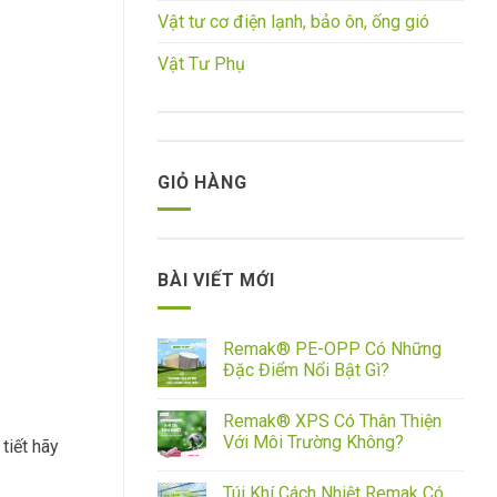
Vật tư cơ điện lạnh, bảo ôn, ống gió
Vật Tư Phụ
GIỎ HÀNG
BÀI VIẾT MỚI
Remak® PE-OPP Có Những
Đặc Điểm Nổi Bật Gì?
Remak® XPS Có Thân Thiện
Với Môi Trường Không?
tiết hãy
Túi Khí Cách Nhiệt Remak Có